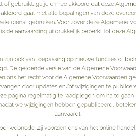
kt of gebruikt, ga je ermee akkoord dat deze Algem
iet akkoord gaat met alle bepalingen van deze overe
kele dienst gebruiken. Voor zover deze Algemene V
s de aanvaarding uitdrukkelijk beperkt tot deze A
ijn ook van toepassing op nieuwe functies of tools
d. De geldende versie van de Algemene Voorwaarde
 ons het recht voor de Algemene Voorwaarden gehe
vervangen door updates en/of wijzigingen te publicer
ze pagina regelmatig te raadplegen om na te gaan of 
 nadat we wijzigingen hebben gepubliceerd, betekent
aanvaardt.
oor webnode. Zij voorzien ons van het online hand